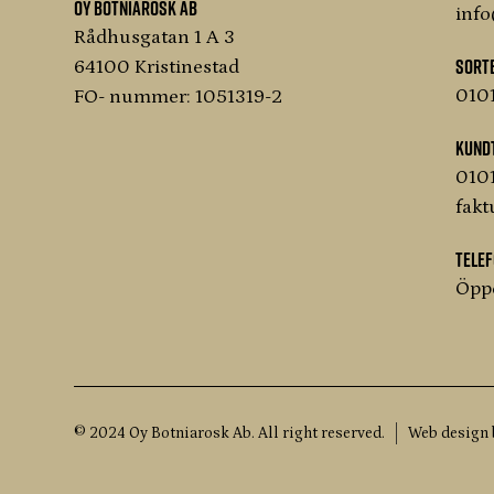
Oy Botniarosk Ab
info
Rådhusgatan 1 A 3
Sort
64100 Kristinestad
010
FO- nummer: 1051319-2
Kundt
0101
fakt
Tele
Öppe
© 2024 Oy Botniarosk Ab. All right reserved.
Web design