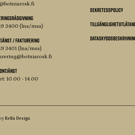
@botniarosk.fi
Sekretesspolicy
eringsrådgivning
Tillgänglighetutlåtan
19 3400 (lna/msa)
Dataskyddsbeskrivnin
jänst / Fakturering
9 3401 (lna/msa)
urering@botniarosk.fi
fontjänst
t: 10.00 - 14.00
 by
KeKu Design