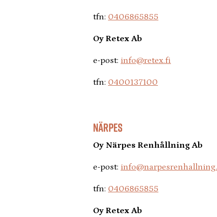
tfn:
0406865855
Oy Retex Ab
e-post:
info@retex.fi
tfn:
0400137100
NÄRPES
Oy Närpes Renhållning Ab
e-post:
info@narpesrenhallning.
tfn:
0406865855
Oy Retex Ab