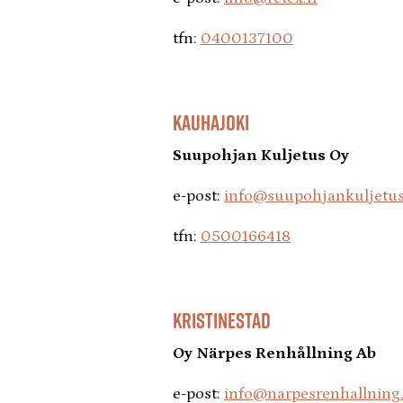
tfn:
0400137100
KAUHAJOKI
Suupohjan Kuljetus Oy
e-post:
info@suupohjankuljetus
tfn:
0500166418
KRISTINESTAD
Oy Närpes Renhållning Ab
e-post:
info@narpesrenhallning.