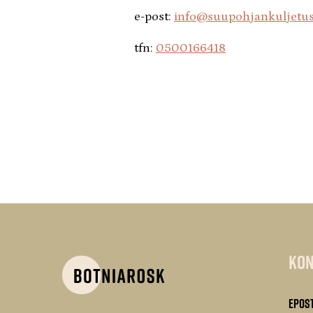
e-post:
info@suupohjankuljetus
tfn:
0500166418
Kon
Epost