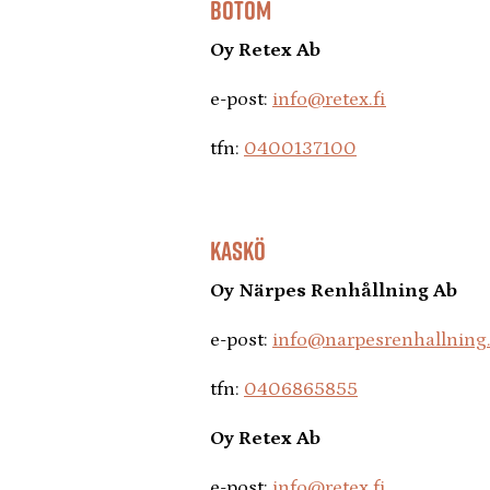
BÖTOM
Oy Retex Ab
e-post:
info@retex.fi
tfn:
0400137100
KASKÖ
Oy Närpes Renhållning Ab
e-post:
info@narpesrenhallning.
tfn:
0406865855
Oy Retex Ab
e-post:
info@retex.fi