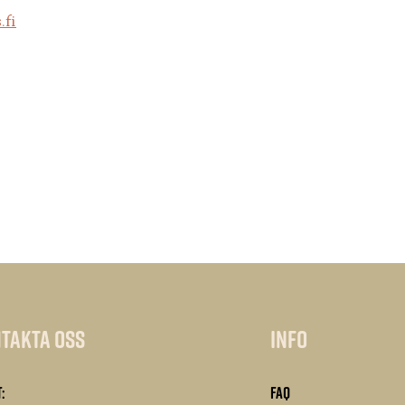
.fi
takta oss
Info
:
FAQ