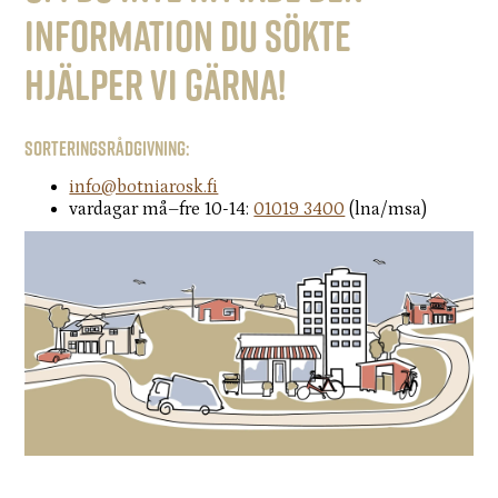
information du sökte
hjälper vi gärna!
Sorteringsrådgivning:
info@botniarosk.fi
vardagar må–fre 10-14:
01019 3400
(lna/msa)