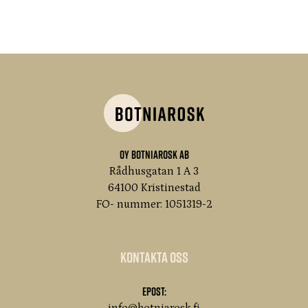
Oy Botniarosk Ab
Rådhusgatan 1 A 3
64100 Kristinestad
FO- nummer: 1051319-2
Kontakta oss
Epost: