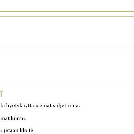
nankaupunki
Närpiö
t
kki hyötykäyttöasemat suljettuina
.
mat kiinni.
uljetaan klo 18