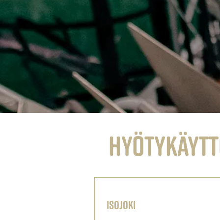
Hyötykäytt
IsoJOKI