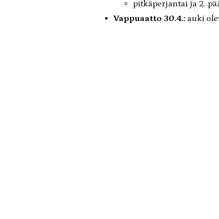
♻ Maanantaisin klo 13-19
pitkäperjantai ja 2. pä
♻ Keskiviikkoisin klo 12-18
Vappuaatto 30.4.:
auki ole
Vappu 1.5.:
kaikki asemat k
Helatorstai:
kaikki asemat 
Helluntai:
kaikki asemat ki
Juhannusaatto ja -päivä:
Itsenäisyyspäivä 6.12.:
kai
Joulu 24.12.-26.12.:
kaikki 
Uudenvuoden aatto:
auki 
Uudenvuoden päivä:
kaikk
Hyötykäyttöasemien h
Kotitalouksille ja vapaa
Yrityksille
❗OY BOTNI
SEKAJÄTTE