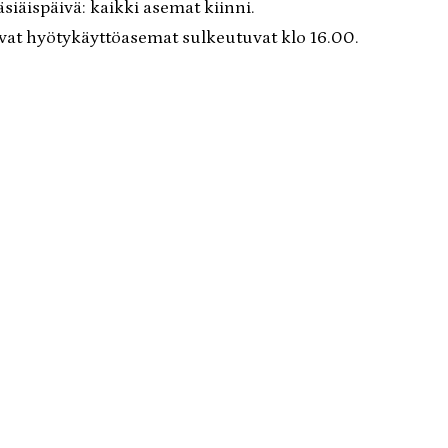
äsiäispäivä: kaikki asemat kiinni.
vat hyötykäyttöasemat sulkeutuvat klo 16.00.
iinni.
kiinni.
inni.
kaikki asemat kiinni
kki asemat kiinni.
asemat kiinni.
olevat hyötykäyttöasemat sulkeutuvat klo 16.00
i asemat kiinni.
innastot
-ajanasukkaille
AROSK AB TOIMINTA-ALUEELLA POLTETTAVA JÄTE
EKSI❗