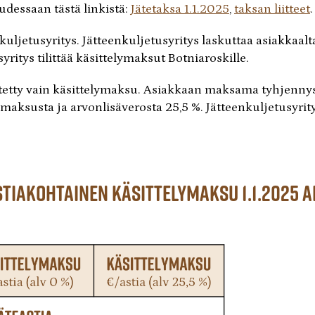
udessaan tästä linkistä:
Jätetaksa 1.1.2025
,
taksan liitteet
.
ljetusyritys. Jätteenkuljetusyritys laskuttaa asiakkaalt
ritys tilittää käsittelymaksut Botniaroskille.
sitetty vain käsittelymaksu. Asiakkaan maksama tyhjenny
maksusta ja arvonlisäverosta 25,5 %. Jätteenkuljetusyrity
stiakohtainen käsittelymaksu 1.1.2025 