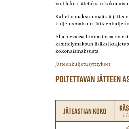
Voit lukea jätetaksan kokonaisu
Kuljetusmaksun määrää jätteenku
kuljetusmaksun. Jätteenkuljetusy
Alla olevassa hinnastossa on e
käsittelymaksun lisäksi kuljetus
kokonaismaksusta.
Jätteenkuljetusyritykset
Poltettavan jätteen a