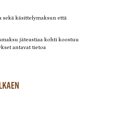
a sekä käsittelymaksun että
smaksu jäteastiaa kohti koostuu
kset antavat tietoa
alkaen