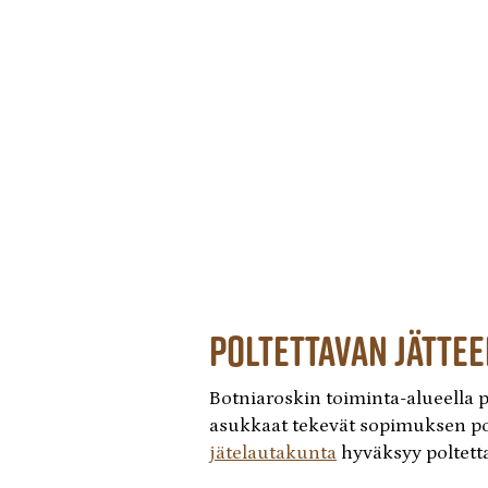
poltettavan Jätte
Botniaroskin toiminta-alueella p
asukkaat tekevät sopimuksen pol
jätelautakunta
hyväksyy poltetta