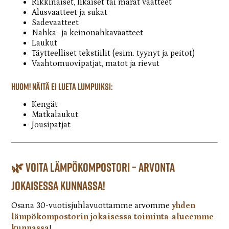
Rikkinäiset, likaiset tai märät vaatteet
Alusvaatteet ja sukat
Sadevaatteet
Nahka- ja keinonahkavaatteet
Laukut
Täytteelliset tekstiilit (esim. tyynyt ja peitot)
Vaahtomuovipatjat, matot ja rievut
Huom! Näitä ei lueta lumpuiksi:
Kengät
Matkalaukut
Jousipatjat
🌿 Voita lämpökompostori – arvonta
jokaisessa kunnassa!
Osana 30-vuotisjuhlavuottamme arvomme
yhden
lämpökompostorin jokaisessa toiminta-alueemme
kunnassa
!