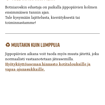
Botniaroskin edustaja on paikalla jippopäivien kolmen
ensimmäisen tunnin ajan.
Tule kysymään lajittelusta, kierrätyksestä tai
toiminnastamme!
♻️ Muutakin kuin lumppuja
Jippopäivien aikana voit tuoda myös muuta jätettä, joka
normaalisti vastaanotetaan jäteasemilla.
Hyötykäyttöaseman hinnasto kotitalouksille ja
vapaa-ajanasukkaille.
📅 tempauspäivät 2026
Isojoki