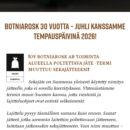
Botniarosk 30 vuotta – juhli kanssamme
tempauspäivinä 2026!
❗OY BOTNIAROSK AB TOIMINTA-
ALUEELLA POLTETTAVA JÄTE -TERMI
MUUTTUU SEKAJÄTTEEKSI❗
Sekajäte on Suomessa yleisesti käytetty nimitys
jätteelle, joka ei sovellu kierrätykseen. Yhtenäistämme
termin muun Suomen kanssa, jotta viestintä ja
lajitteluohjeet ovat entistä selkeämmät.
Lajittelu pysyy täsmälleen samana kuin ennen. Samat
jätteet, jotka aiemmin laitettiin poltettavaan jätteeseen,
laitetaan jatkossakin sekajätteeseen. Vain nimi muuttuu –