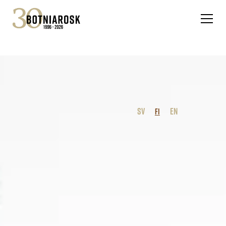
SV
EN
FI