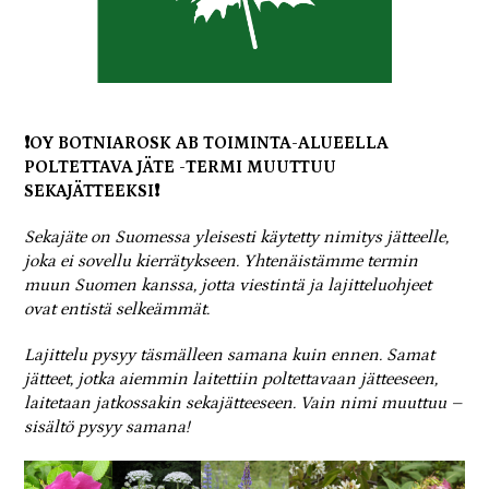
❗OY BOTNIAROSK AB TOIMINTA-ALUEELLA
POLTETTAVA JÄTE -TERMI MUUTTUU
SEKAJÄTTEEKSI❗
Sekajäte on Suomessa yleisesti käytetty nimitys jätteelle,
joka ei sovellu kierrätykseen. Yhtenäistämme termin
muun Suomen kanssa, jotta viestintä ja lajitteluohjeet
ovat entistä selkeämmät.
Lajittelu pysyy täsmälleen samana kuin ennen. Samat
jätteet, jotka aiemmin laitettiin poltettavaan jätteeseen,
laitetaan jatkossakin sekajätteeseen. Vain nimi muuttuu –
sisältö pysyy samana!