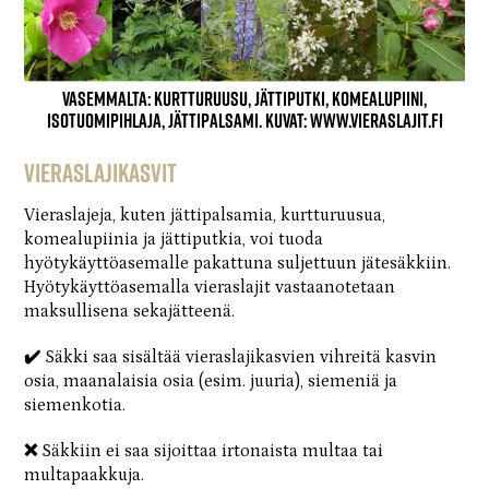
Vasemmalta: Kurtturuusu, Jättiputki, Komealupiini,
Isotuomipihlaja, Jättipalsami. Kuvat: www.vieraslajit.fi
Vieraslajikasvit
Vieraslajeja, kuten jättipalsamia, kurtturuusua,
komealupiinia ja jättiputkia, voi tuoda
hyötykäyttöasemalle pakattuna suljettuun jätesäkkiin.
Hyötykäyttöasemalla vieraslajit vastaanotetaan
maksullisena sekajätteenä.
✔️
Säkki saa sisältää vieraslajikasvien vihreitä kasvin
osia, maanalaisia osia (esim. juuria), siemeniä ja
siemenkotia.
❌
Säkkiin ei saa sijoittaa irtonaista multaa tai
multapaakkuja.