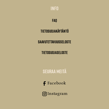
Info
FAQ
Tietosuojakäytäntö
Saavutettavuusseloste
Tietosuojaseloste
seuraa meitä
Facebook
Instagram