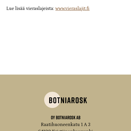
Lue lisää vieraslajeista:
www.vieraslajit.fi
Oy Botniarosk Ab
Raatihuoneenkatu 1 A 3