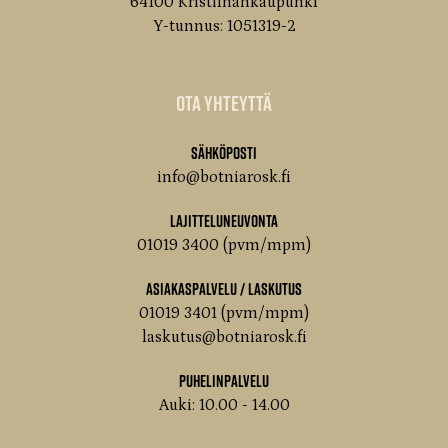
64100 Kristiinankaupunki
Y-tunnus: 1051319-2
Ota yhteyttä
Sähköposti
info@botniarosk.fi
Lajitteluneuvonta
01019 3400 (pvm/mpm)
Asiakaspalvelu / Laskutus
01019 3401 (pvm/mpm)
laskutus@botniarosk.fi
Puhelinpalvelu
Auki: 10.00 - 14.00