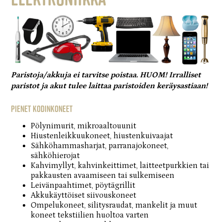
Paristoja/akkuja ei tarvitse poistaa. HUOM! Irralliset
paristot ja akut tulee laittaa paristoiden keräysastiaan!
Pienet kodinkoneet
Pölynimurit, mikroaaltouunit
Hiustenleikkuukoneet, hiustenkuivaajat
Sähköhammasharjat, parranajokoneet,
sähköhierojat
Kahvimyllyt, kahvinkeittimet, laitteetpurkkien tai
pakkausten avaamiseen tai sulkemiseen
Leivänpaahtimet, pöytägrillit
Akkukäyttöiset siivouskoneet
Ompelukoneet, silitysraudat, mankelit ja muut
koneet tekstiilien huoltoa varten