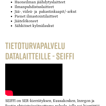
Huoneilman jäähdytyslaitteet
Ilmanpuhdistuslaitteet
Jää-, viileä- ja pakastinkaapit/-arkut
Pienet ilmastointilaitteet
Jäätelökoneet
Sähköiset kylmälaukut
TIETOTURVAPALVELU
DATALAITTEILLE -
SEIFFI
SEIFFI on SER-kierrätyksen, Kuusakosken, Inregon ja