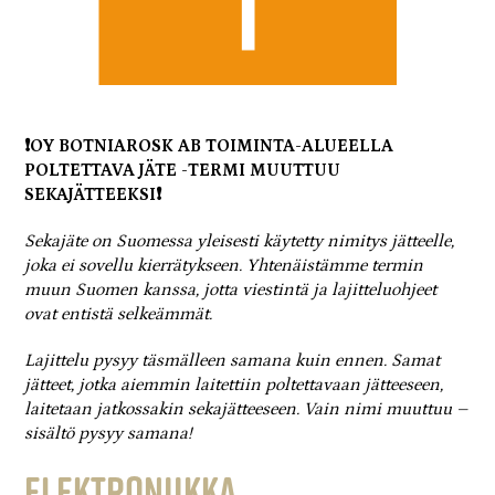
❗OY BOTNIAROSK AB TOIMINTA-ALUEELLA
POLTETTAVA JÄTE -TERMI MUUTTUU
SEKAJÄTTEEKSI❗
Sekajäte on Suomessa yleisesti käytetty nimitys jätteelle,
joka ei sovellu kierrätykseen. Yhtenäistämme termin
muun Suomen kanssa, jotta viestintä ja lajitteluohjeet
ovat entistä selkeämmät.
Lajittelu pysyy täsmälleen samana kuin ennen. Samat
jätteet, jotka aiemmin laitettiin poltettavaan jätteeseen,
laitetaan jatkossakin sekajätteeseen. Vain nimi muuttuu –
sisältö pysyy samana!
ELEKTRONIIKKA