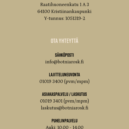
Raatihuoneenkatu 1 A 3
64100 Kristiinankaupunki
Y-tunnus: 1051319-2
Ota yhteyttä
Sähköposti
info@botniarosk.fi
Lajitteluneuvonta
01019 3400 (pvm/mpm)
Asiakaspalvelu / Laskutus
01019 3401 (pvm/mpm)
laskutus@botniarosk.fi
Puhelinpalvelu
Auki: 10.00 - 14.00