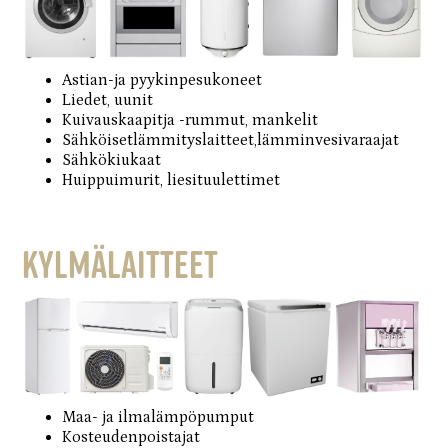
Astian-ja pyykinpesukoneet
Liedet, uunit
Kuivauskaapitja -rummut, mankelit
Sähköisetlämmityslaitteet,lämminvesivaraajat
Sähkökiukaat
Huippuimurit, liesituulettimet
KYLMÄLAITTEET
Maa- ja ilmalämpöpumput
Kosteudenpoistajat