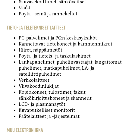
Sauvasekoittimet, sähköveitset
Vaa'at
Pöytä-, seinä ja rannekellot
Tieto- ja teletekniset laitteet
PC-palvelimet ja PC:n keskusyksiköt
Kannettavat tietokoneet ja kämmenmikrot
Hiiret, näppäimistöt
Pöytä- ja tieteis- ja taskulaskimet
Lankapuhelimet, puhelinvastaajat, langattomat
puhelimet, matkapuhelimet, LA- ja
satelliittipuhelimet
Verkkolaitteet
Viivakoodinlukijat
Kopiokoneet, tulostimet, faksit,
sähkökirjoituskoneet ja skannerit
LCD- ja plasmanäytöt
Kuvaputkelliset monitorit
Päätelaitteet ja -järjestelmät
Muu elektroniikka