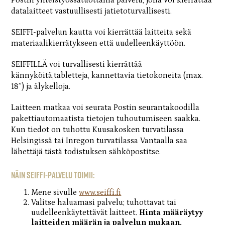
Postin yhteistyössätuottama palvelu, jolla voi kierrättää
datalaitteet vastuullisesti jatietoturvallisesti.
SEIFFI-palvelun kautta voi kierrättää laitteita sekä
materiaalikierrätykseen että uudelleenkäyttöön.
SEIFFILLÄ voi turvallisesti kierrättää
kännyköitä,tabletteja, kannettavia tietokoneita (max.
18”) ja älykelloja.
Laitteen matkaa voi seurata Postin seurantakoodilla
pakettiautomaatista tietojen tuhoutumiseen saakka.
Kun tiedot on tuhottu Kuusakosken turvatilassa
Helsingissä tai Inregon turvatilassa Vantaalla saa
lähettäjä tästä todistuksen sähköpostitse.
Näin SEIFFI-palvelu toimii:
Mene sivulle
www.seiffi.fi
Valitse haluamasi palvelu; tuhottavat tai
uudelleenkäytettävät laitteet
.
Hinta määräytyy
laitteiden määrän ja palvelun mukaan.