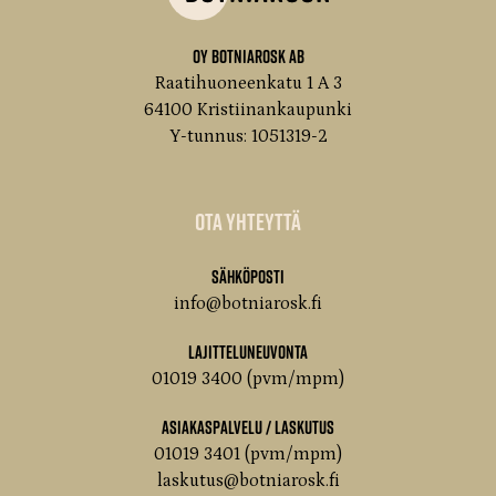
Oy Botniarosk Ab
Raatihuoneenkatu 1 A 3
64100 Kristiinankaupunki
Y-tunnus: 1051319-2
Ota yhteyttä
Sähköposti
info@botniarosk.fi
Lajitteluneuvonta
01019 3400 (pvm/mpm)
Asiakaspalvelu / Laskutus
01019 3401 (pvm/mpm)
laskutus@botniarosk.fi