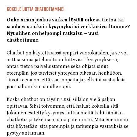
Kokeile uutta chatbotiamme!
Onko sinun joskus vaikea löytää oikeaa tietoa tai
saada vastauksia kysymyksiisi verkkosivuiltamme?
Nyt siihen on helpompi ratkaisu – uusi
chatbotimme.
Chatbot on käytettävissä ympäri vuorokauden, ja se voi
auttaa sinua jätehuoltoon liittyvissä kysymyksissä,
antaa tietoa palveluistamme sekä ohjata sinut
eteenpäin, jos tarvitset yhteyden oikeaan henkilöön.
Tavoitteena on, että saat nopeita ja selkeitä vastauksia
juuri silloin kun sinulle sopii.
Koska chatbot on täysin uusi, sillä on vielä paljon
opittavaa. Siksi toivomme, että haluat kokeilla sitä!
Jokainen esitetty kysymys auttaa meitä kehittämään
chatbotia ja tekemään siitä paremman. Mitä enemmän
sitä käytetään, sitä parempia ja tarkempia vastauksia se
pystyy antamaan.