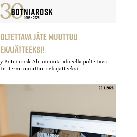
oltettava jäte muuttuu
ekajätteeksi!
y Botniarosk Ab toiminta-alueella poltettava
äte -termi muuttuu sekajätteeksi