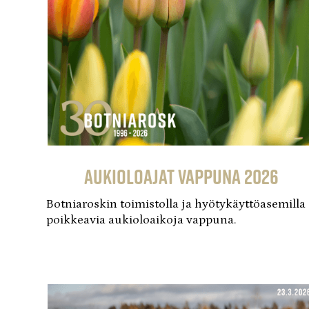
Aukioloajat vappuna 2026
Botniaroskin toimistolla ja hyötykäyttöasemilla
poikkeavia aukioloaikoja vappuna.