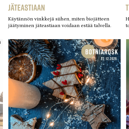
jäteastiaan
Käytännön vinkkejä siihen, miten biojätteen
H
jäätyminen jäteastiaan voidaan estää talvella.
t