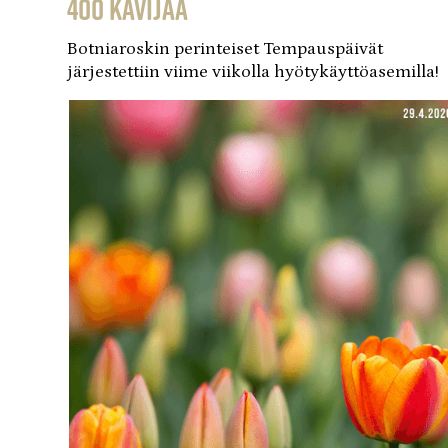
400 kävijää
Botniaroskin perinteiset Tempauspäivät
järjestettiin viime viikolla hyötykäyttöasemilla!