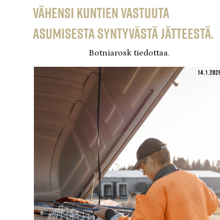
vähensi kuntien vastuuta
asumisesta syntyvästä jätteestä.
Botniarosk tiedottaa.