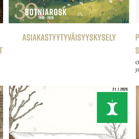
Asiakastyytyväisyyskysely
P
t
s
O
j