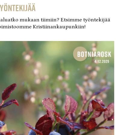
työntekijää
aluatko mukaan tiimiin? Etsimme työntekijää
oimistoomme Kristiinankaupunkiin!