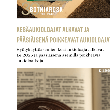
Kesäaukioloajat alkavat ja
pääsiäisenä poikkeavat aukioloaja
Hyötykäyttöasemien kesäaukioloajat alkavat
1.4.2026 ja pääsiäisenä asemilla poikkeavia
aukioloaikoja