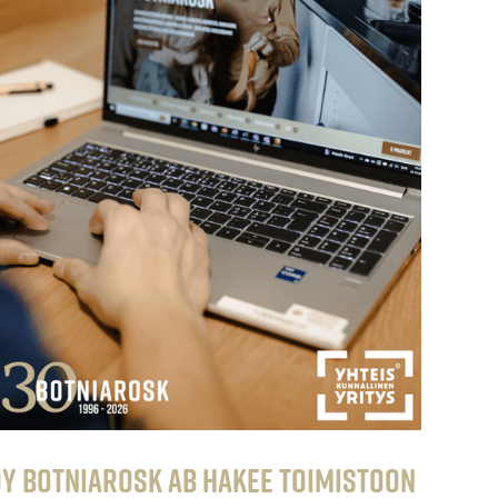
y Botniarosk Ab hakee toimistoon