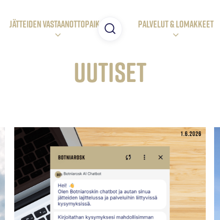
JÄTTEIDEN VASTAANOTTOpaikat
Palvelut & LOMAKKEET
Uutiset