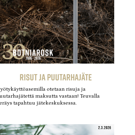
Risut ja puutarhajäte
yötykäyttöasemilla otetaan risuja ja
uutarhajätettä maksutta vastaan! Teuvalla
eräys tapahtuu jätekeskuksessa.