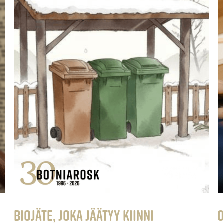
Biojäte, joka jäätyy kiinni
O