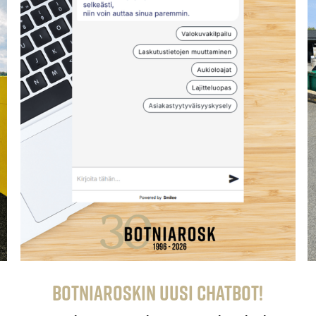
Botniaroskin uusi chatbot!