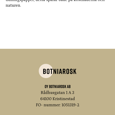
naturen.
Oy Botniarosk Ab
Rådhusgatan 1 A 3
64100 Kristinestad
FO- nummer: 1051319-2