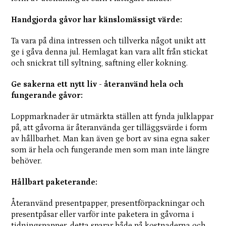
Handgjorda gåvor har känslomässigt värde:
Ta vara på dina intressen och tillverka något unikt att
ge i gåva denna jul. Hemlagat kan vara allt från stickat
och snickrat till syltning, saftning eller kokning.
Ge sakerna ett nytt liv - återanvänd hela och
fungerande gåvor:
Loppmarknader är utmärkta ställen att fynda julklappar
på, att gåvorna är återanvända ger tilläggsvärde i form
av hållbarhet. Man kan även ge bort av sina egna saker
som är hela och fungerande men som man inte längre
behöver.
Hållbart paketerande:
Återanvänd presentpapper, presentförpackningar och
presentpåsar eller varför inte paketera in gåvorna i
tidningspapper, detta sparar både på kostnaderna och