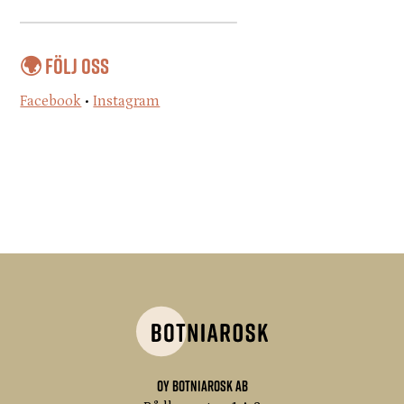
🌍 Följ oss
Facebook
•
Instagram
Oy Botniarosk Ab