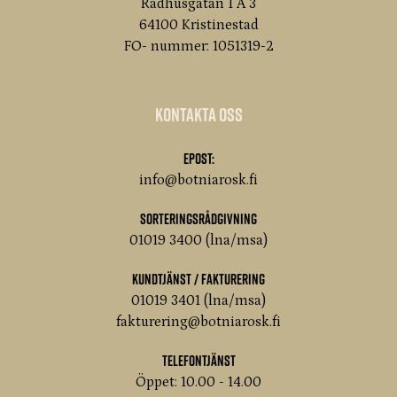
Rådhusgatan 1 A 3
64100 Kristinestad
FO- nummer: 1051319-2
Kontakta oss
Epost:
info@botniarosk.fi
Sorteringsrådgivning
01019 3400 (lna/msa)
Kundtjänst / Fakturering
01019 3401 (lna/msa)
fakturering@botniarosk.fi
Telefontjänst
Öppet: 10.00 - 14.00